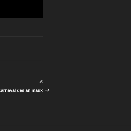
次
次
の
aval des animaux
投
稿