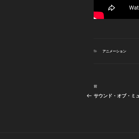
カ
アニメーション
テ
ゴ
リ
ー
投
前
前
稿
の
サウンド・オブ・ミ
投
ナ
稿
ビ
ゲ