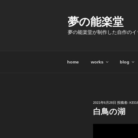
コ
ン
テ
夢の能楽堂
ン
夢の能楽堂が制作した自作のイ
ツ
へ
ス
キ
home
works
blog
ッ
プ
投
2021年6月28日
投稿者:
KEI1
稿
白鳥の湖
日: