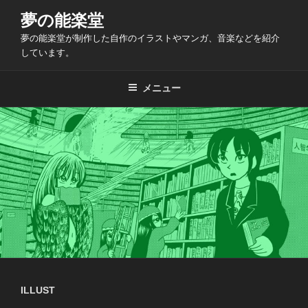
コ
夢の能楽堂
ン
夢の能楽堂が制作した自作のイラストやマンガ、音楽などを紹介
テ
しています。
ン
ツ
メニュー
へ
ス
キ
ッ
プ
ILLUST